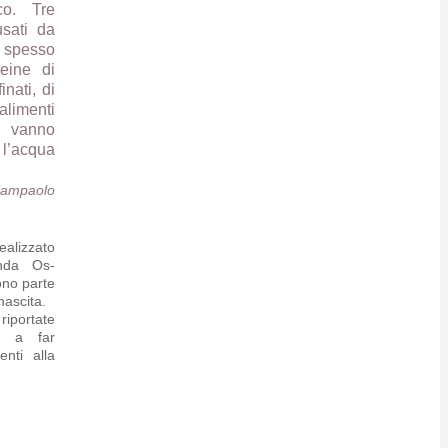
ico. Tre
sati da
 spesso
eine di
inati, di
i alimenti
, vanno
l’acqua
iampaolo
ealizzato
enda Os­
ono parte
nascita.
riportate
o a far
enti alla