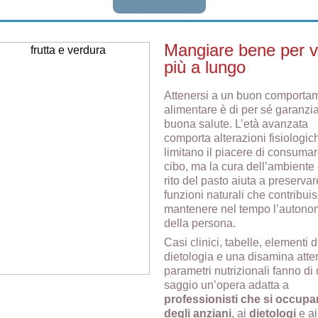
Mangiare bene per v
più a lungo
Attenersi a un buon comporta
alimentare è di per sé garanzia
buona salute. L’età avanzata
comporta alterazioni fisiologic
limitano il piacere di consumare
cibo, ma la cura dell’ambiente 
rito del pasto aiuta a preservar
funzioni naturali che contribui
mantenere nel tempo l’autono
della persona.
Casi clinici, tabelle, elementi d
dietologia e una disamina atte
parametri nutrizionali fanno di
saggio un’opera adatta a
professionisti che si occup
degli anziani
, ai
dietologi
e ai