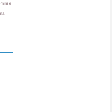
omini e
ana