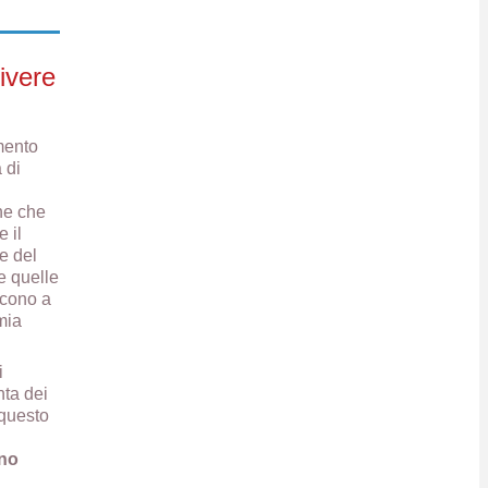
ivere
mento
 di
he che
 il
e del
e quelle
scono a
mia
i
nta dei
 questo
ano