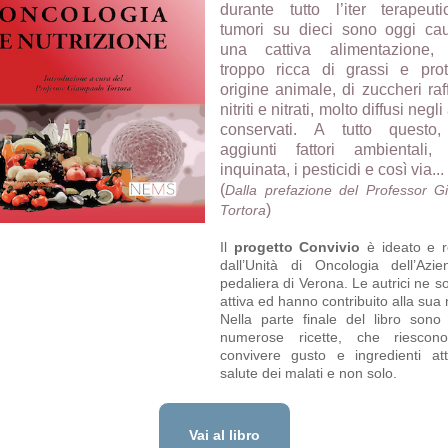
durante tutto l’iter terapeut
tumori su dieci sono oggi cau
una cattiva alimentazione,
troppo ricca di grassi e prot
origine animale, di zuccheri raff
nitriti e nitrati, molto diffusi negl
conservati. A tutto questo
aggiunti fattori ambientali, 
inquinata, i pesticidi e così via...
(
Dalla prefazione del Professor G
)
Tortora
Il
progetto Convivio
è ideato e r
dall’Unità di On­cologia dell’Azi
pedaliera di Verona. Le autrici ne s
attiva ed hanno contribuito alla sua 
Nella parte finale del libro sono 
numerose ricette, che riescon
convivere gusto e ingredienti att
salute dei malati e non solo.
Vai al libro