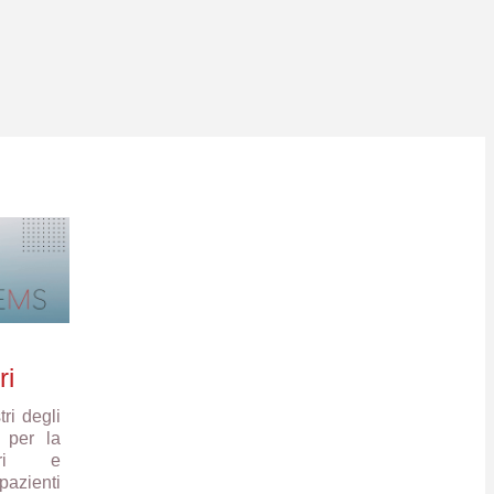
ri
ri degli
 per la
ori e
zienti