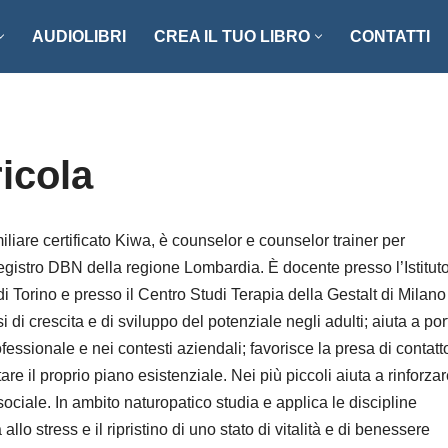
AUDIOLIBRI
CREA IL TUO LIBRO
CONTATTI
NZI E RACCONTI
ENOGASTRONOMIA
LLER
FOTOGRAFIA
icola
ISTICA
MANUALISTICA
RITAGLI
 certificato Kiwa, è counselor e counselor trainer per
egistro DBN della regione Lombardia. È docente presso l’Istitut
CIAZIONE CLIO ’92
SCIENZA – MATEMATICA –
 di Torino e presso il Centro Studi Terapia della Gestalt di Milano
TECNOLOGIA
ONARI
di crescita e di sviluppo del potenziale negli adulti; aiuta a por
STORIA – FILOSOFIA – SOCIETÀ
ssionale e nei contesti aziendali; favorisce la presa di contatt
re il proprio piano esistenziale. Nei più piccoli aiuta a rinforzar
ociale. In ambito naturopatico studia e applica le discipline
allo stress e il ripristino di uno stato di vitalità e di benessere