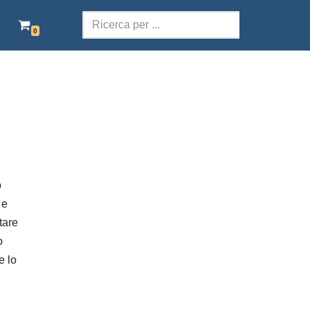
0
SCOLASTICA
TERRITORI DELLA PAROLA
POESIA
TEATRO
o
AUDIOLIBRI ITALIANI
 e
EBOOK GRATIS
tare
o
e lo