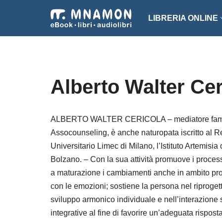
LIBRERIA ONLINE
Vai
al
NARRATIVA
ROMA
contenuto
EROTICO
THRI
Alberto Walter Cer
FANTASCIENZA
SAGG
FANTASY
ARTE
ALBERTO WALTER CERICOLA – mediatore familiare
Assocounseling, è anche naturopata iscritto al R
INTROVABILI
ASSO
Universitario Limec di Milano, l’Istituto Artemisia
PER BAMBINI
DIZI
Bolzano. – Con la sua attività promuove i processi 
a maturazione i cambiamenti anche in ambito profe
con le emozioni; sostiene la persona nel riprogetta
sviluppo armonico individuale e nell’interazione s
integrative al fine di favorire un’adeguata risposta 