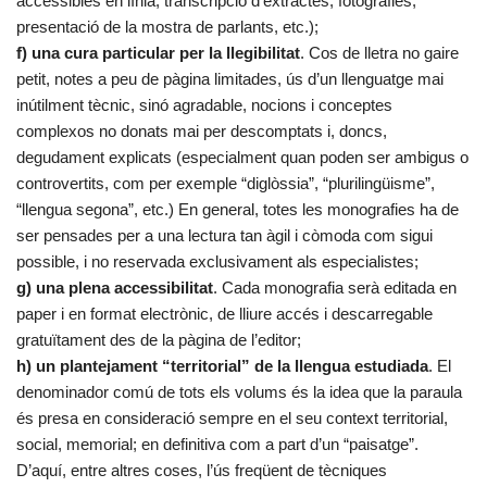
accessibles en línia, transcripció d’extractes, fotografies,
presentació de la mostra de parlants, etc.);
f) una cura particular per la llegibilitat
. Cos de lletra no gaire
petit, notes a peu de pàgina limitades, ús d’un llenguatge mai
inútilment tècnic, sinó agradable, nocions i conceptes
complexos no donats mai per descomptats i, doncs,
degudament explicats (especialment quan poden ser ambigus o
controvertits, com per exemple “diglòssia”, “plurilingüisme”,
“llengua segona”, etc.) En general, totes les monografies ha de
ser pensades per a una lectura tan àgil i còmoda com sigui
possible, i no reservada exclusivament als especialistes;
g) una plena accessibilitat
. Cada monografia serà editada en
paper i en format electrònic, de lliure accés i descarregable
gratuïtament des de la pàgina de l’editor;
h) un plantejament “territorial” de la llengua estudiada
. El
denominador comú de tots els volums és la idea que la paraula
és presa en consideració sempre en el seu context territorial,
social, memorial; en definitiva com a part d’un “paisatge”.
D’aquí, entre altres coses, l’ús freqüent de tècniques