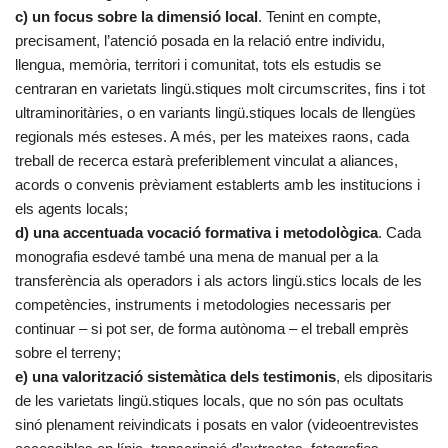
c) un focus sobre la dimensió local
. Tenint en compte,
precisament, l’atenció posada en la relació entre individu,
llengua, memòria, territori i comunitat, tots els estudis se
centraran en varietats lingü.stiques molt circumscrites, fins i tot
ultraminoritàries, o en variants lingü.stiques locals de llengües
regionals més esteses. A més, per les mateixes raons, cada
treball de recerca estarà preferiblement vinculat a aliances,
acords o convenis prèviament establerts amb les institucions i
els agents locals;
d) una accentuada vocació formativa i metodològica
. Cada
monografia esdevé també una mena de manual per a la
transferència als operadors i als actors lingü.stics locals de les
competències, instruments i metodologies necessaris per
continuar – si pot ser, de forma autònoma – el treball emprès
sobre el terreny;
e) una valorització sistemàtica dels testimonis
, els dipositaris
de les varietats lingü.stiques locals, que no són pas ocultats
sinó plenament reivindicats i posats en valor (videoentrevistes