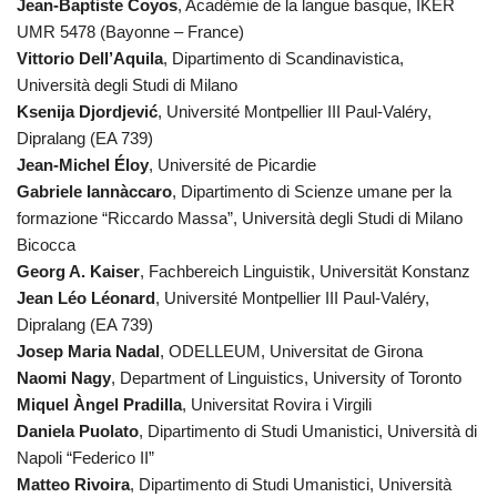
Jean-Baptiste Coyos
, Académie de la langue basque, IKER
UMR 5478 (Bayonne – France)
Vittorio Dell’Aquila
, Dipartimento di Scandinavistica,
Università degli Studi di Milano
Ksenija Djordjević
, Université Montpellier III Paul-Valéry,
Dipralang (EA 739)
Jean-Michel Éloy
, Université de Picardie
Gabriele Iannàccaro
, Dipartimento di Scienze umane per la
formazione “Riccardo Massa”, Università degli Studi di Milano
Bicocca
Georg A. Kaiser
, Fachbereich Linguistik, Universität Konstanz
Jean Léo Léonard
, Université Montpellier III Paul-Valéry,
Dipralang (EA 739)
Josep Maria Nadal
, ODELLEUM, Universitat de Girona
Naomi Nagy
, Department of Linguistics, University of Toronto
Miquel Àngel Pradilla
, Universitat Rovira i Virgili
Daniela Puolato
, Dipartimento di Studi Umanistici, Università di
Napoli “Federico II”
Matteo Rivoira
, Dipartimento di Studi Umanistici, Università