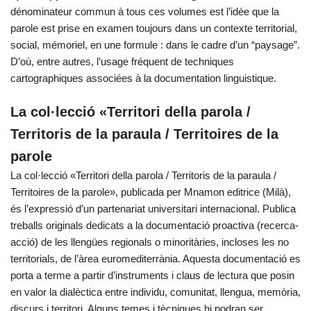
dénominateur commun à tous ces volumes est l’idée que la
parole est prise en examen toujours dans un contexte territorial,
social, mémoriel, en une formule : dans le cadre d’un “paysage”.
D’où, entre autres, l’usage fréquent de techniques
cartographiques associées à la documentation linguistique.
La col·lecció «Territori della parola /
Territoris de la paraula / Territoires de la
parole
La col·lecció «Territori della parola / Territoris de la paraula /
Territoires de la parole», publicada per Mnamon editrice (Milà),
és l’expressió d’un partenariat universitari internacional. Publica
treballs originals dedicats a la documentació proactiva (recerca-
acció) de les llengües regionals o minoritàries, incloses les no
territorials, de l’àrea euromediterrània. Aquesta documentació es
porta a terme a partir d’instruments i claus de lectura que posin
en valor la dialèctica entre individu, comunitat, llengua, memòria,
discurs i territori. Alguns temes i tècniques hi podran ser