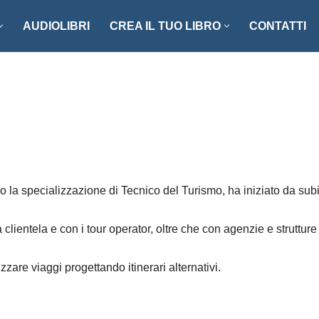
AUDIOLIBRI
CREA IL TUO LIBRO
CONTATTI
NZI E RACCONTI
ENOGASTRONOMIA
LLER
FOTOGRAFIA
ISTICA
MANUALISTICA
RITAGLI
 la specializzazione di Tecnico del Turismo, ha iniziato da subi
CIAZIONE CLIO ’92
SCIENZA – MATEMATICA –
TECNOLOGIA
ONARI
 clientela e con i tour operator, oltre che con agenzie e strutture
STORIA – FILOSOFIA – SOCIETÀ
are viaggi progettando itinerari alternativi.