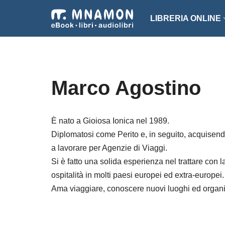
LIBRERIA ONLINE
Vai
al
NARRATIVA
ROMA
contenuto
EROTICO
THRI
Marco Agostino
FANTASCIENZA
SAGG
FANTASY
ARTE
È nato a Gioiosa Ionica nel 1989.
Diplomatosi come Perito e, in seguito, acquisendo
INTROVABILI
ASSO
a lavorare per Agenzie di Viaggi.
PER BAMBINI
DIZI
Si è fatto una solida esperienza nel trattare con la
ospitalità in molti paesi europei ed extra-europei.
Ama viaggiare, conoscere nuovi luoghi ed organizz