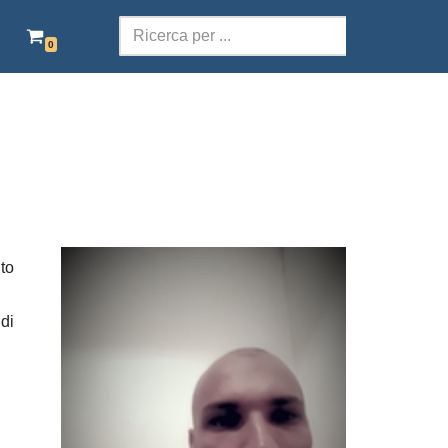
0
SCOLASTICA
TERRITORI DELLA PAROLA
POESIA
TEATRO
to
AUDIOLIBRI ITALIANI
EBOOK GRATIS
 di