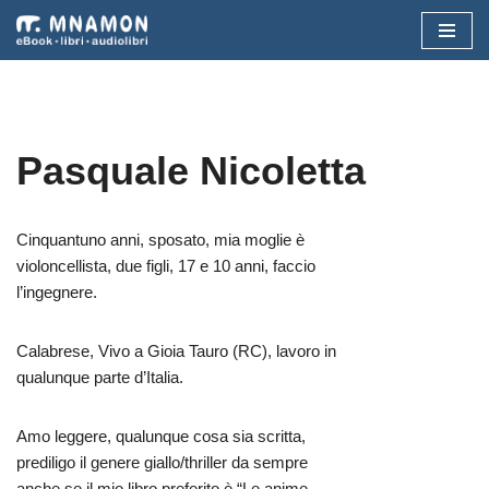
Vai
al
contenuto
Pasquale Nicoletta
Cinquantuno anni, sposato, mia moglie è
violoncellista, due figli, 17 e 10 anni, faccio
l’ingegnere.
Calabrese, Vivo a Gioia Tauro (RC), lavoro in
qualunque parte d’Italia.
Amo leggere, qualunque cosa sia scritta,
prediligo il genere giallo/thriller da sempre
anche se il mio libro preferito è “Le anime