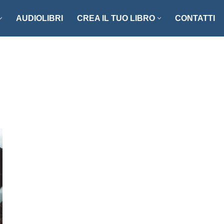
AUDIOLIBRI
CREA IL TUO LIBRO
CONTATTI
NZI E RACCONTI
ENOGASTRONOMIA
LLER
FOTOGRAFIA
ISTICA
MANUALISTICA
RITAGLI
CIAZIONE CLIO ’92
SCIENZA – MATEMATICA –
TECNOLOGIA
ONARI
STORIA – FILOSOFIA – SOCIETÀ