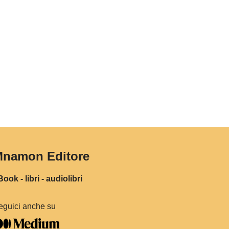
namon Editore
ook - libri - audiolibri
eguici anche su