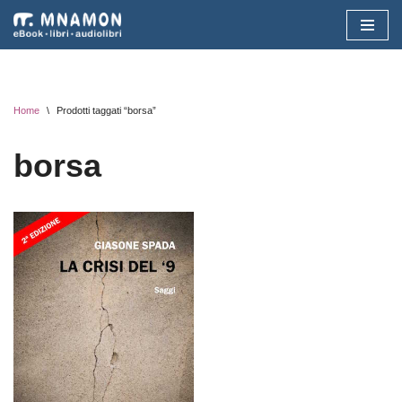
Vai
al
contenuto
Home
\
Prodotti taggati “borsa”
borsa