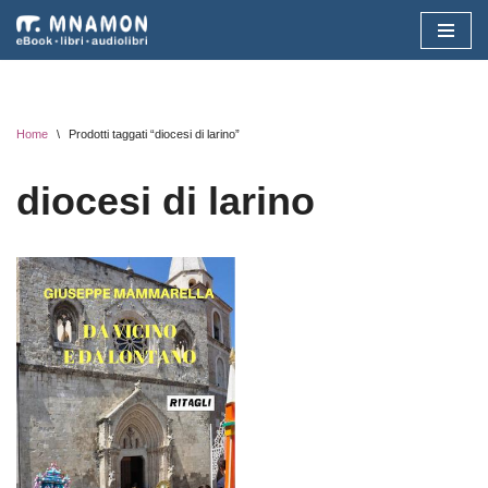
Vai
al
contenuto
Home
\
Prodotti taggati “diocesi di larino”
diocesi di larino