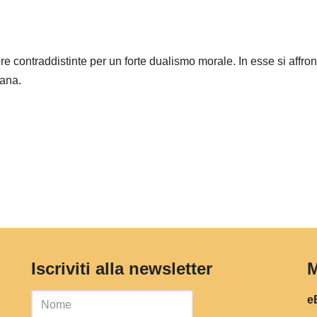
pre contraddistinte per un forte dualismo morale. In esse si affro
mana.
Iscriviti alla newsletter
M
eB