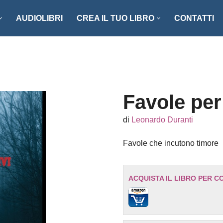
AUDIOLIBRI
CREA IL TUO LIBRO
CONTATTI
NZI E RACCONTI
ENOGASTRONOMIA
LLER
FOTOGRAFIA
ISTICA
MANUALISTICA
Favole per
RITAGLI
di
Leonardo Duranti
CIAZIONE CLIO ’92
SCIENZA – MATEMATICA –
Favole che incutono timore
TECNOLOGIA
ONARI
STORIA – FILOSOFIA – SOCIETÀ
ACQUISTA IL LIBRO PER C