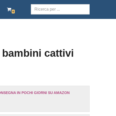
0
SCOLASTICA
TERRITORI DELLA PAROLA
POESIA
 bambini cattivi
TEATRO
AUDIOLIBRI ITALIANI
EBOOK GRATIS
ONSEGNA IN POCHI GIORNI SU AMAZON