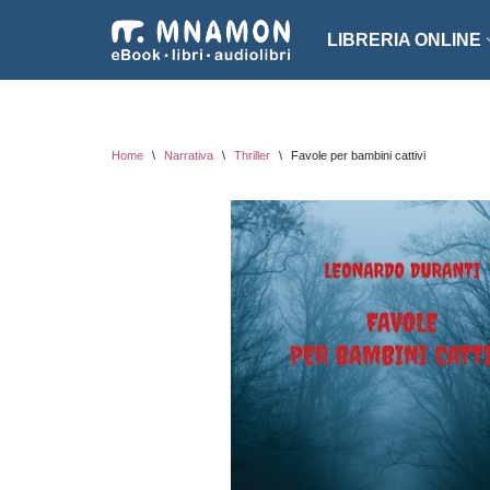
LIBRERIA ONLINE
Vai
al
NARRATIVA
ROMA
contenuto
EROTICO
THRI
Home
\
Narrativa
\
Thriller
\
Favole per bambini cattivi
FANTASCIENZA
SAGG
FANTASY
ARTE
INTROVABILI
ASSO
PER BAMBINI
DIZI