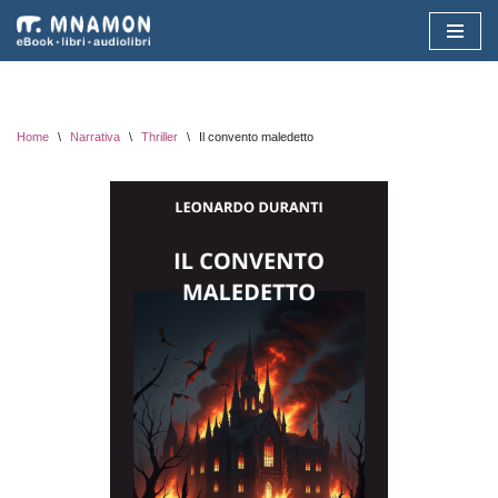
Vai
al
contenuto
Home
\
Narrativa
\
Thriller
\
Il convento maledetto