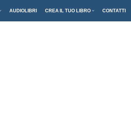
AUDIOLIBRI
CREA IL TUO LIBRO
CONTATTI
NZI E RACCONTI
ENOGASTRONOMIA
LLER
FOTOGRAFIA
ISTICA
MANUALISTICA
RITAGLI
CIAZIONE CLIO ’92
SCIENZA – MATEMATICA –
TECNOLOGIA
ONARI
STORIA – FILOSOFIA – SOCIETÀ