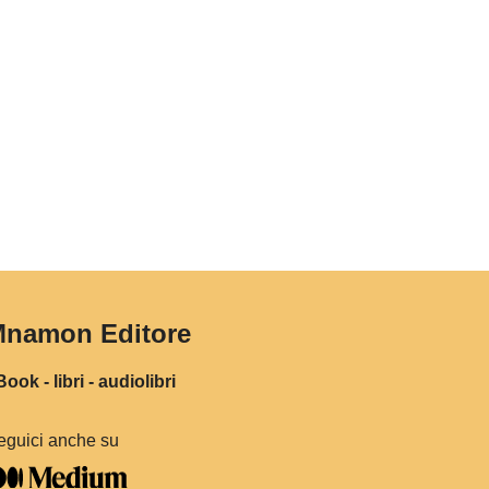
namon Editore
ook - libri - audiolibri
eguici anche su