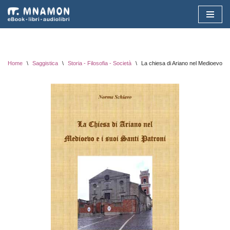
Vai
al
contenuto
Home
\
Saggistica
\
Storia - Filosofia - Società
\
La chiesa di Ariano nel Medioevo e i