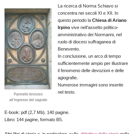
La ricerca di Norma Schiavo si
concentra nei secoli XI e XII. In
questo periodo la
Chiesa di Ariano
Irpino
vive nell’assetto politico-
amministrativo dei Normanni, nel
ruolo di diocesi suffraganea di
Benevento.
In conclusione, un arco di tempo
sufficientemente ampio per illustrare
il fenomeno delle devozioni e delle
agiografie.
Numerose immagini sono inserite
nel testo.
Pannello bronzeo
all’ingresso del sagrato
E-book: pdf (2,7 Mb). 140 pagine.
Libro: 144 pagine, formato B5.
Altri libri di storia e, in particolare, sulla
didattica della storia
nella