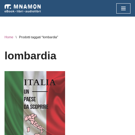
Vai
al
contenuto
Home
\
Prodotti taggati “lombardia”
lombardia