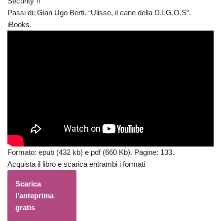
Security”!!
Passi di: Gian Ugo Berti. “Ulisse, il cane della D.I.G.O.S”.
iBooks.
Formato: epub (432 kb) e pdf (660 Kb). Pagine: 133.
Acquista il libro e scarica entrambi i formati
Scarica
l’anteprima
gratis