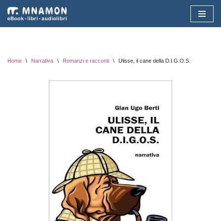
Vai
al
contenuto
Home
\
Narrativa
\
Romanzi e racconti
\
Ulisse, il cane della D.I.G.O.S.