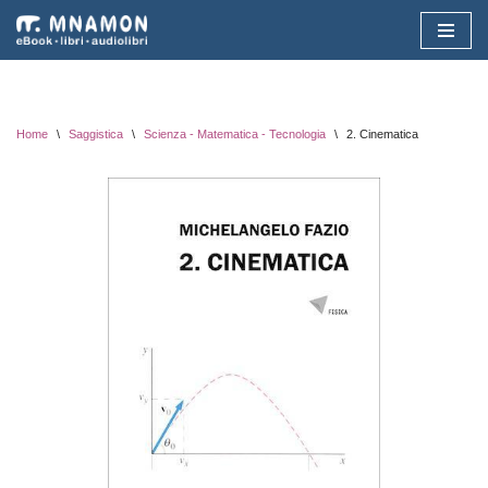
Vai
al
contenuto
Home
\
Saggistica
\
Scienza - Matematica - Tecnologia
\
2. Cinematica