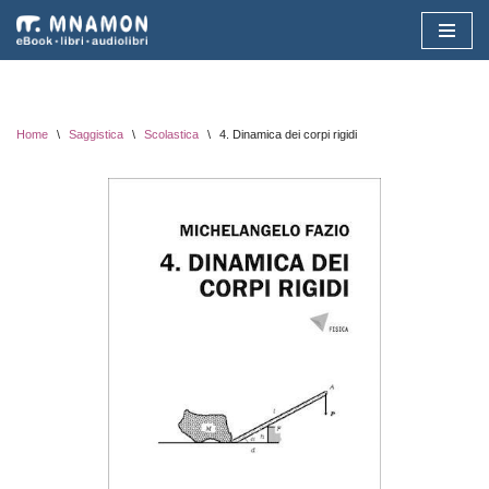
Vai
al
contenuto
Home
\
Saggistica
\
Scolastica
\
4. Dinamica dei corpi rigidi