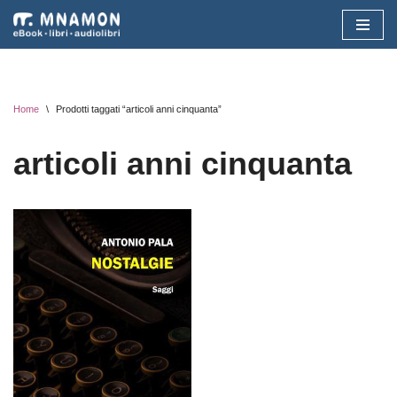
Vai
al
contenuto
Home
\
Prodotti taggati “articoli anni cinquanta”
articoli anni cinquanta