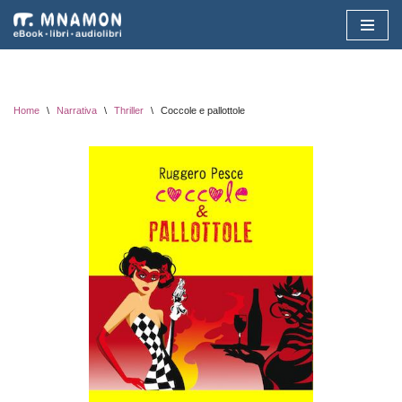
Vai
al
contenuto
Home
\
Narrativa
\
Thriller
\
Coccole e pallottole