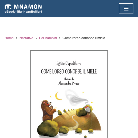
Vai
al
contenuto
Home
\
Narrativa
\
Per bambini
\
Come l’orso conobbe il miele