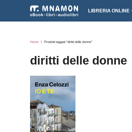
LIBRERIA ONLINE
Vai
al
NARRATIVA
ROMA
contenuto
EROTICO
THRI
Home
\
Prodotti taggati “diritti delle donne”
FANTASCIENZA
SAGG
diritti delle donne
FANTASY
ARTE
INTROVABILI
ASSO
PER BAMBINI
DIZI