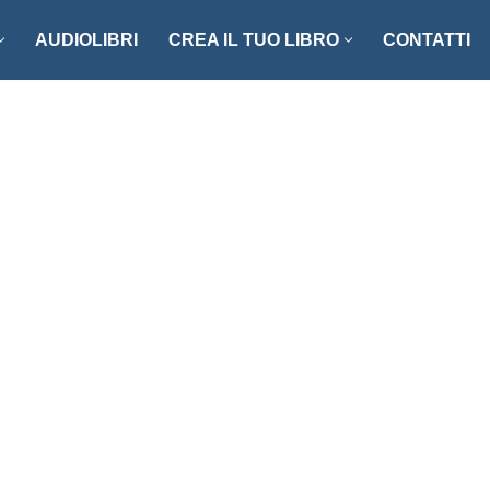
AUDIOLIBRI
CREA IL TUO LIBRO
CONTATTI
NZI E RACCONTI
ENOGASTRONOMIA
LLER
FOTOGRAFIA
ISTICA
MANUALISTICA
RITAGLI
CIAZIONE CLIO ’92
SCIENZA – MATEMATICA –
TECNOLOGIA
ONARI
STORIA – FILOSOFIA – SOCIETÀ