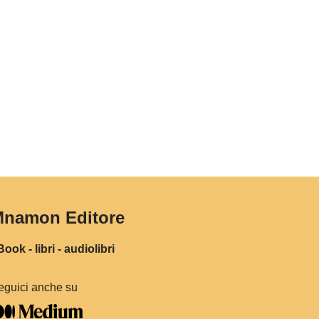
namon Editore
ook - libri - audiolibri
eguici anche su