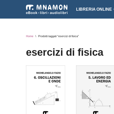
LIBRERIA ONLINE
Vai
al
NARRATIVA
ROMA
contenuto
EROTICO
THRI
Home
\
Prodotti taggati “esercizi di fisica”
FANTASCIENZA
SAGG
esercizi di fisica
FANTASY
ARTE
INTROVABILI
ASSO
PER BAMBINI
DIZI