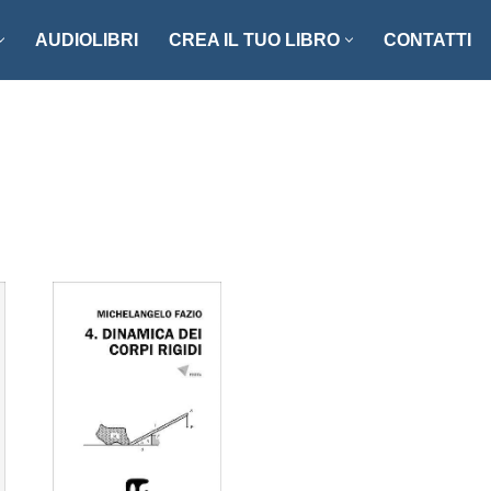
AUDIOLIBRI
CREA IL TUO LIBRO
CONTATTI
NZI E RACCONTI
ENOGASTRONOMIA
LLER
FOTOGRAFIA
ISTICA
MANUALISTICA
RITAGLI
CIAZIONE CLIO ’92
SCIENZA – MATEMATICA –
TECNOLOGIA
ONARI
STORIA – FILOSOFIA – SOCIETÀ