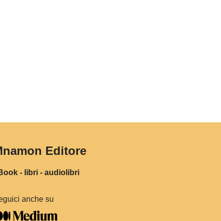
namon Editore
ook - libri - audiolibri
eguici anche su