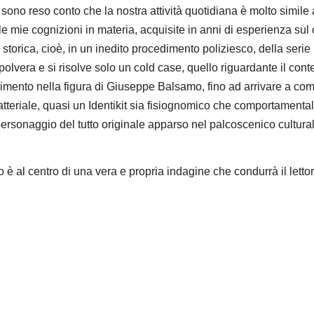
sono reso conto che la nostra attività quotidiana è molto simile 
le mie cognizioni in materia, acquisite in anni di esperienza sul
 storica, cioè, in un inedito procedimento poliziesco, della serie 
rispolvera e si risolve solo un cold case, quello riguardante il con
mento nella figura di Giuseppe Balsamo, fino ad arrivare a compi
aratteriale, quasi un Identikit sia fisiognomico che comportament
rsonaggio del tutto originale apparso nel palcoscenico cultural
tro è al centro di una vera e propria indagine che condurrà il let