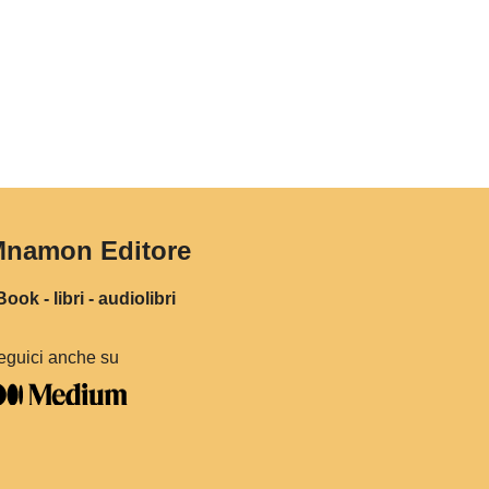
namon Editore
ook - libri - audiolibri
eguici anche su