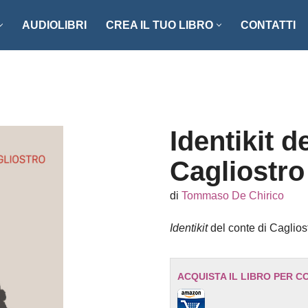
AUDIOLIBRI
CREA IL TUO LIBRO
CONTATTI
NZI E RACCONTI
ENOGASTRONOMIA
LLER
FOTOGRAFIA
ISTICA
MANUALISTICA
Identikit d
RITAGLI
Cagliostro
CIAZIONE CLIO ’92
SCIENZA – MATEMATICA –
di
Tommaso De Chirico
TECNOLOGIA
ONARI
Identikit
del conte di Caglio
STORIA – FILOSOFIA – SOCIETÀ
ACQUISTA IL LIBRO PER C