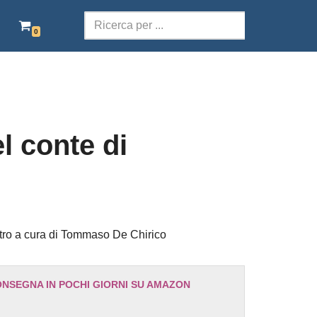
0
SCOLASTICA
TERRITORI DELLA PAROLA
POESIA
el conte di
TEATRO
AUDIOLIBRI ITALIANI
EBOOK GRATIS
stro a cura di Tommaso De Chirico
ONSEGNA IN POCHI GIORNI SU AMAZON