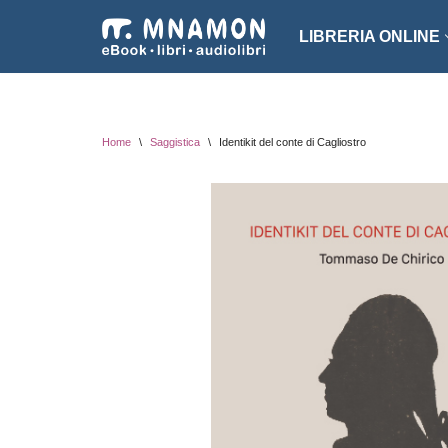
LIBRERIA ONLINE
Vai
al
NARRATIVA
ROMA
contenuto
EROTICO
THRI
Home
\
Saggistica
\
Identikit del conte di Cagliostro
FANTASCIENZA
SAGG
FANTASY
ARTE
INTROVABILI
ASSO
PER BAMBINI
DIZI