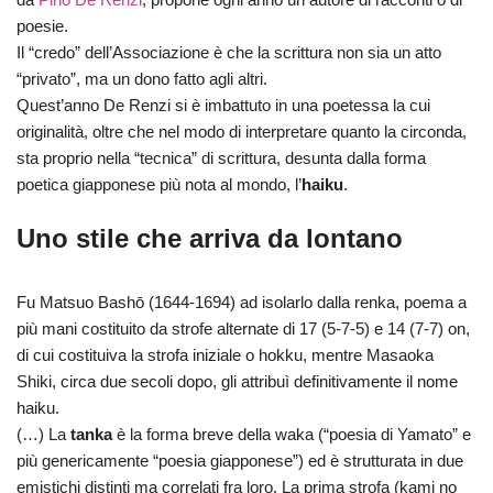
poesie.
Il “credo” dell’Associazione è che la scrittura non sia un atto
“privato”, ma un dono fatto agli altri.
Quest’anno De Renzi si è imbattuto in una poetessa la cui
originalità, oltre che nel modo di interpretare quanto la circonda,
sta proprio nella “tecnica” di scrittura, desunta dalla forma
poetica giapponese più nota al mondo, l’
haiku
.
Uno stile che arriva da lontano
Fu Matsuo Bashō (1644-1694) ad isolarlo dalla renka, poema a
più mani costituito da strofe alternate di 17 (5-7-5) e 14 (7-7) on,
di cui costituiva la strofa iniziale o hokku, mentre Masaoka
Shiki, circa due secoli dopo, gli attribuì definitivamente il nome
haiku.
(…) La
tanka
è la forma breve della waka (“poesia di Yamato” e
più genericamente “poesia giapponese”) ed è strutturata in due
emistichi distinti ma correlati fra loro. La prima strofa (kami no