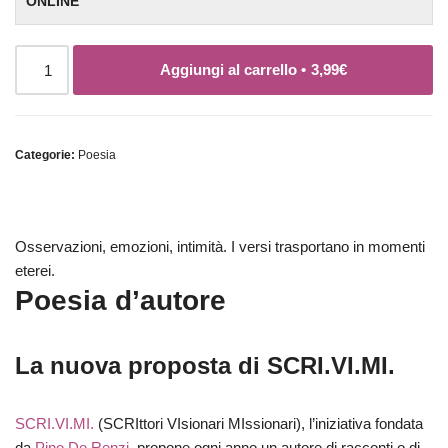
ONLINE
Aggiungi al carrello •
3,99
€
Categorie:
Poesia
Osservazioni, emozioni, intimità. I versi trasportano in momenti
eterei.
Poesia d’autore
La nuova proposta di SCRI.VI.MI.
SCRI.VI.MI.
(SCRIttori VIsionari MIssionari), l’iniziativa fondata
da
Pino De Renzi
, propone ogni anno un autore di racconti o di