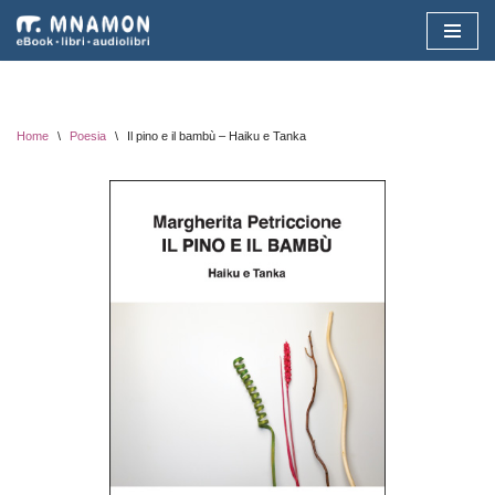
Vai
al
contenuto
Home
\
Poesia
\
Il pino e il bambù – Haiku e Tanka