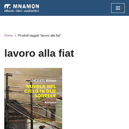
Vai
al
contenuto
Home
\
Prodotti taggati “lavoro alla fiat”
lavoro alla fiat