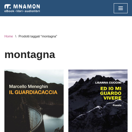
Vai
al
contenuto
Home
\
Prodotti taggati “montagna”
montagna