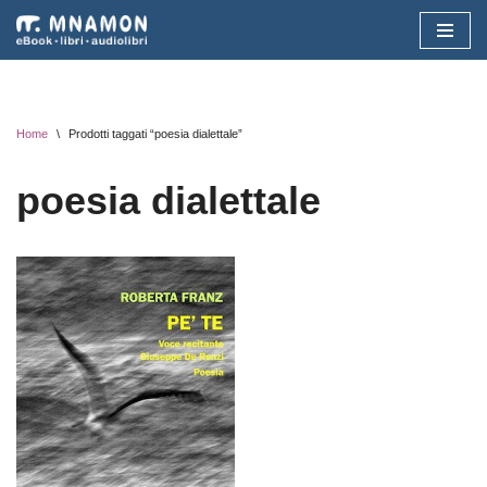
Vai
al
contenuto
Home
\
Prodotti taggati “poesia dialettale”
poesia dialettale