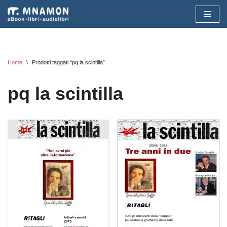
Vai
al
contenuto
Home
\
Prodotti taggati “pq la scintilla”
pq la scintilla