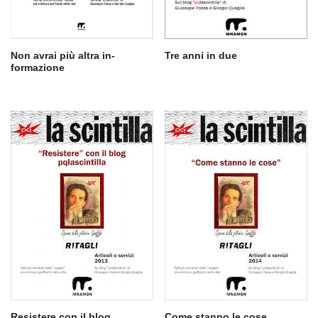
Non avrai più altra in-
Tre anni in due
formazione
Resistere con il blog
Come stanno le cose