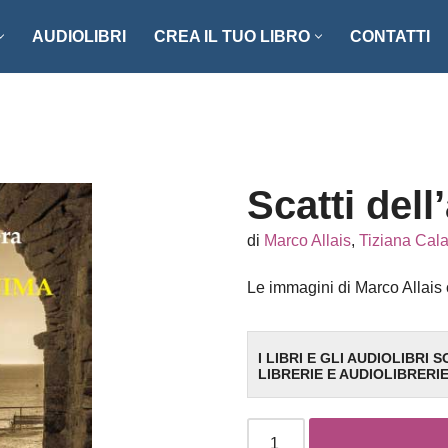
AUDIOLIBRI
CREA IL TUO LIBRO
CONTATTI
NZI E RACCONTI
ENOGASTRONOMIA
LLER
FOTOGRAFIA
ISTICA
MANUALISTICA
Scatti del
RITAGLI
di
Marco Allais
,
Tiziana Cal
CIAZIONE CLIO ’92
SCIENZA – MATEMATICA –
Le immagini di Marco Allais
TECNOLOGIA
ONARI
STORIA – FILOSOFIA – SOCIETÀ
I LIBRI E GLI AUDIOLIBRI 
LIBRERIE E AUDIOLIBRERI