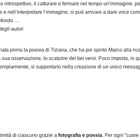
do introspettivo, il catturare e fermare nel tempo un’immagine, 
e nell’interpretare l’immagine, si può arrivare a dare voce come
rofondo …
egli autori
è nata prima la poesia di Tiziana, che ha poi spinto Marco alla r
 sua osservazione, lo scaturire dei bei versi. Poco importa, in qua
plarmente, si supportano nella creazione di un unico messaggi
timità di ciascuno grazie a
fotografia e poesia
. Per ogni “cuore