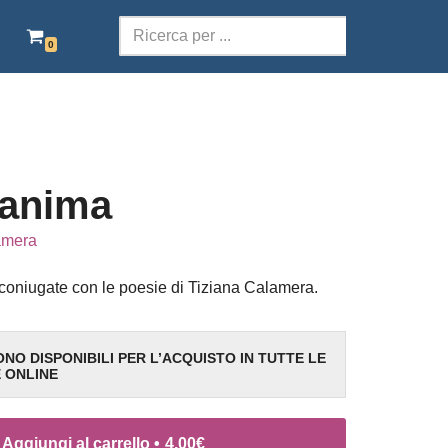
0
SCOLASTICA
TERRITORI DELLA PAROLA
POESIA
l’anima
TEATRO
amera
AUDIOLIBRI ITALIANI
 coniugate con le poesie di Tiziana Calamera.
EBOOK GRATIS
SONO DISPONIBILI PER L’ACQUISTO IN TUTTE LE
E ONLINE
Aggiungi al carrello •
4,00
€