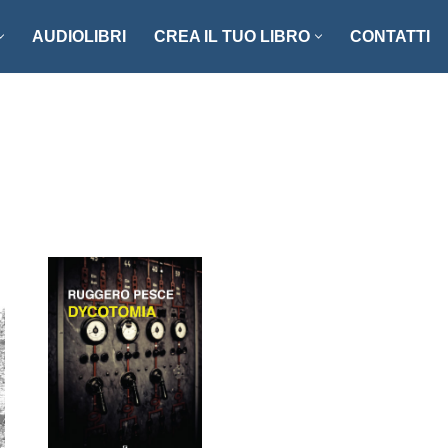
AUDIOLIBRI
CREA IL TUO LIBRO
CONTATTI
NZI E RACCONTI
ENOGASTRONOMIA
LLER
FOTOGRAFIA
ISTICA
MANUALISTICA
RITAGLI
CIAZIONE CLIO ’92
SCIENZA – MATEMATICA –
TECNOLOGIA
ONARI
STORIA – FILOSOFIA – SOCIETÀ