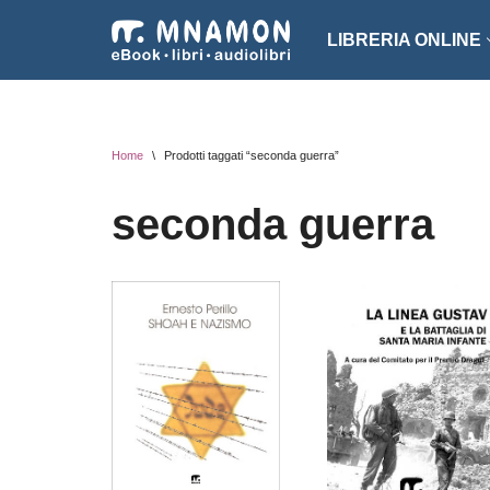
LIBRERIA ONLINE
Vai
al
NARRATIVA
ROMA
contenuto
EROTICO
THRI
Home
\
Prodotti taggati “seconda guerra”
FANTASCIENZA
SAGG
seconda guerra
FANTASY
ARTE
INTROVABILI
ASSO
PER BAMBINI
DIZI