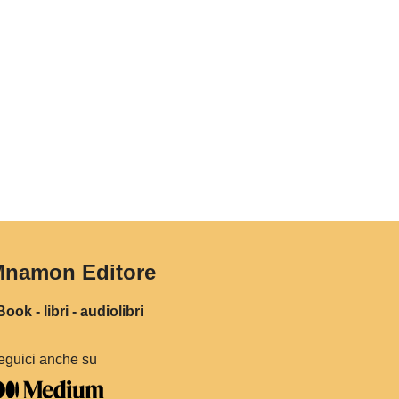
namon Editore
ook - libri - audiolibri
eguici anche su