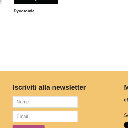
Dycotomia
Iscriviti alla newsletter
M
eB
S