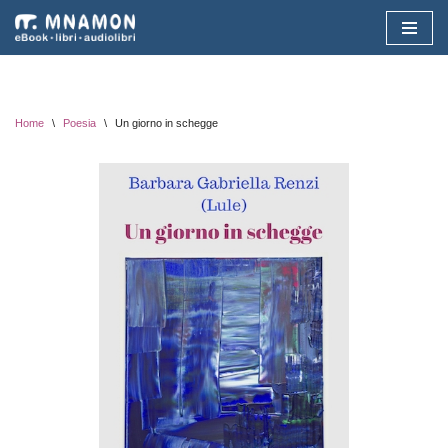
Vai
al
contenuto
Home
\
Poesia
\
Un giorno in schegge