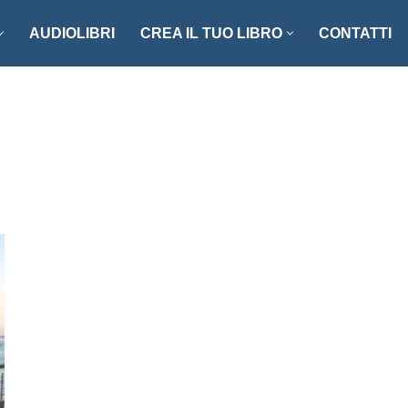
AUDIOLIBRI
CREA IL TUO LIBRO
CONTATTI
NZI E RACCONTI
ENOGASTRONOMIA
LLER
FOTOGRAFIA
ISTICA
MANUALISTICA
RITAGLI
CIAZIONE CLIO ’92
SCIENZA – MATEMATICA –
TECNOLOGIA
ONARI
STORIA – FILOSOFIA – SOCIETÀ