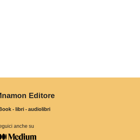
namon Editore
ook - libri - audiolibri
eguici anche su