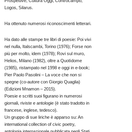
Prospettive, Cultura Oggi, Controcampo,
Logos, Silarus.
Ha ottenuto numerosi riconoscimenti letterari.
Ha dato alle stampe tre libri di poesie: Poi vivi
nel nulla, Italscambi, Torino (1976); Forse non
più per molto, idem (1978); Rovi sul muro,
Helios, Milano (1982), oltre a Quotìdome
(1985), ristampato nel 1998 e oggi in e-book;
Pier Paolo Pasolini – La voce che non si
spegne (co-autore con Giorgio Quaglia)
(Edizioni Mnamon – 2015).
Poesie e scritti suoi figurano in numerosi
giornali, riviste e antologie (è stato tradotto in
francese, inglese, tedesco).
Un gruppo di sue liriche è apparso su: An
international collection of civic poetry,
antologia internazionale pubblicata negli Stati