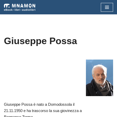
Vai
al
contenuto
Giuseppe Possa
Giuseppe Possa è nato a Domodossola il
21.11.1950 e ha trascorso la sua giovinezza a
Bognanco Terme.