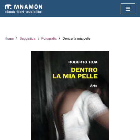
Vai
al
contenuto
Home
\
Saggistica
\
Fotografia
\
Dentro la mia pelle