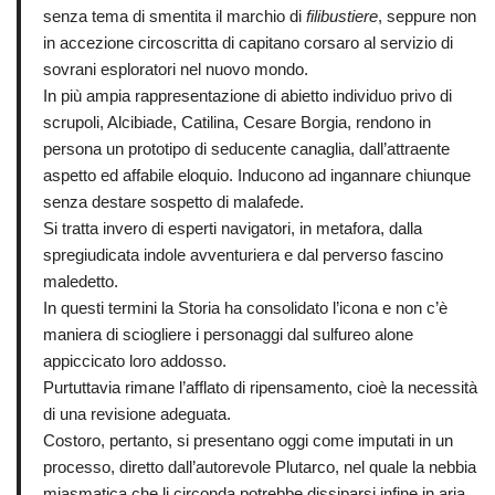
senza tema di smentita il marchio di
filibustiere
, seppure non
in accezione circoscritta di capitano corsaro al servizio di
sovrani esploratori nel nuovo mondo.
In più ampia rappresentazione di abietto individuo privo di
scrupoli, Alcibiade, Catilina, Cesare Borgia, rendono in
persona un prototipo di seducente canaglia, dall’attraente
aspetto ed affabile eloquio. Inducono ad ingannare chiunque
senza destare sospetto di malafede.
Si tratta invero di esperti navigatori, in metafora, dalla
spregiudicata indole avventuriera e dal perverso fascino
maledetto.
In questi termini la Storia ha consolidato l’icona e non c’è
maniera di sciogliere i personaggi dal sulfureo alone
appiccicato loro addosso.
Purtuttavia rimane l’afflato di ripensamento, cioè la necessità
di una revisione adeguata.
Costoro, pertanto, si presentano oggi come imputati in un
processo, diretto dall’autorevole Plutarco, nel quale la nebbia
miasmatica che li circonda potrebbe dissiparsi infine in aria