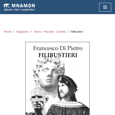
Vai
al
contenuto
Home
\
Saggistica
\
Storia - Filosofia - Società
\
Filibustieri