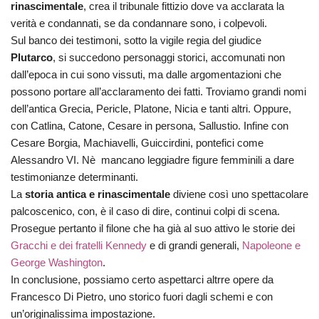
rinascimentale
, crea il tribunale fittizio dove va acclarata la
verità e condannati, se da condannare sono, i colpevoli.
Sul banco dei testimoni, sotto la vigile regia del giudice
Plutarco
, si succedono personaggi storici, accomunati non
dall’epoca in cui sono vissuti, ma dalle argomentazioni che
possono portare all’acclaramento dei fatti. Troviamo grandi nomi
dell’antica Grecia, Pericle, Platone, Nicia e tanti altri. Oppure,
con Catlina, Catone, Cesare in persona, Sallustio. Infine con
Cesare Borgia, Machiavelli, Guiccirdini, pontefici come
Alessandro VI. Nè mancano leggiadre figure femminili a dare
testimonianze determinanti.
La
storia antica e rinascimentale
diviene così uno spettacolare
palcoscenico, con, è il caso di dire, continui colpi di scena.
Prosegue pertanto il filone che ha già al suo attivo le storie dei
Gracchi e dei fratelli Kennedy
e di grandi generali,
Napoleone e
George Washington
.
In conclusione, possiamo certo aspettarci altrre opere da
Francesco Di Pietro, uno storico fuori dagli schemi e con
un’originalissima impostazione.