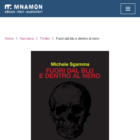
Vai
al
contenuto
Home
\
Narrativa
\
Thriller
\
Fuori dal blu e dentro al nero