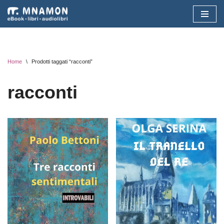
Vai
al
contenuto
Home
\
Prodotti taggati “racconti”
racconti