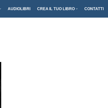
AUDIOLIBRI
CREA IL TUO LIBRO
CONTATTI
NZI E RACCONTI
ENOGASTRONOMIA
LLER
FOTOGRAFIA
ISTICA
MANUALISTICA
RITAGLI
CIAZIONE CLIO ’92
SCIENZA – MATEMATICA –
TECNOLOGIA
ONARI
STORIA – FILOSOFIA – SOCIETÀ