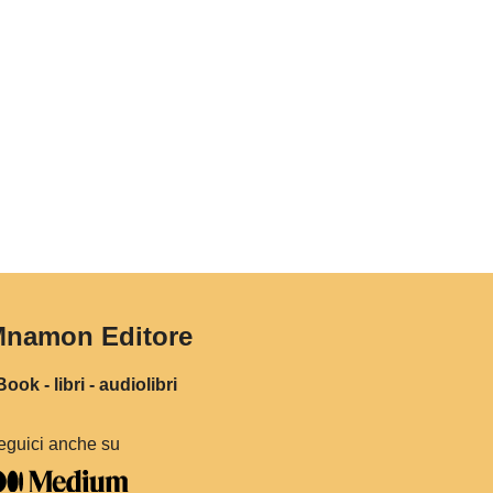
namon Editore
ook - libri - audiolibri
eguici anche su