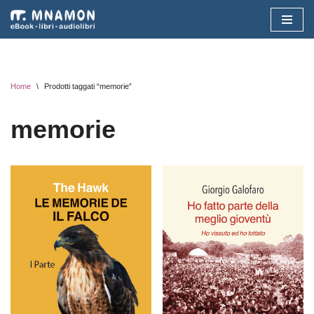
Vai
al
contenuto
Home
\
Prodotti taggati “memorie”
memorie