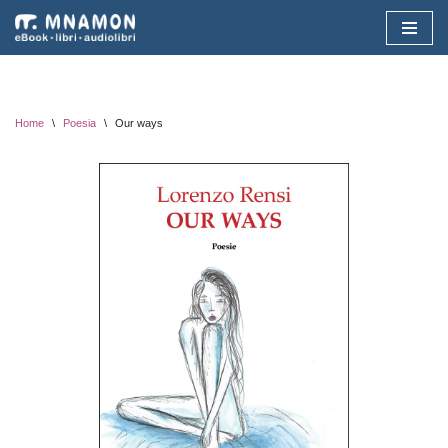
Vai
al
contenuto
Home
\
Poesia
\
Our ways