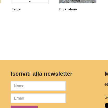
Facts
Epistolario
Iscriviti alla newsletter
M
eB
S