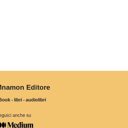
namon Editore
ook - libri - audiolibri
eguici anche su