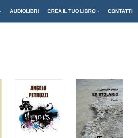
AUDIOLIBRI
CREA IL TUO LIBRO
CONTATTI
NZI E RACCONTI
ENOGASTRONOMIA
LLER
FOTOGRAFIA
ISTICA
MANUALISTICA
RITAGLI
CIAZIONE CLIO ’92
SCIENZA – MATEMATICA –
TECNOLOGIA
ONARI
STORIA – FILOSOFIA – SOCIETÀ