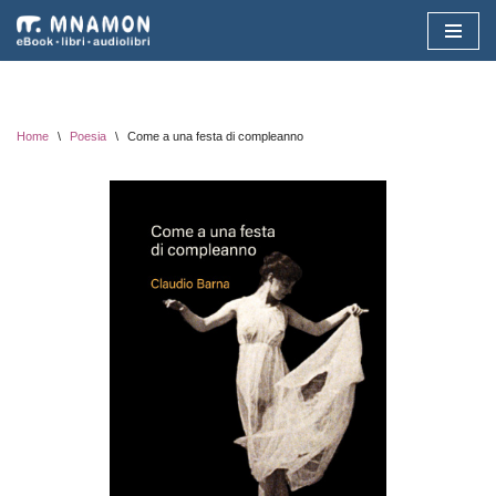
Vai
al
contenuto
Home
\
Poesia
\
Come a una festa di compleanno