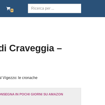
0
SCOLASTICA
TERRITORI DELLA PAROLA
POESIA
di Craveggia –
TEATRO
AUDIOLIBRI ITALIANI
EBOOK GRATIS
al Vigezzo: le cronache
ONSEGNA IN POCHI GIORNI SU AMAZON