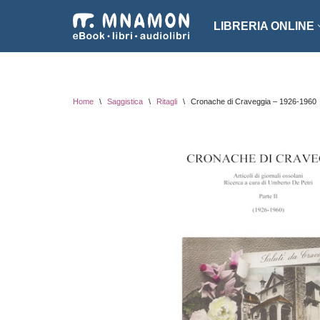
LIBRERIA ONLINE
Vai
al
NARRATIVA
ROMA
contenuto
EROTICO
THRI
Home
\
Saggistica
\
Ritagli
\
Cronache di Craveggia – 1926-1960
FANTASCIENZA
SAGG
FANTASY
ARTE
INTROVABILI
ASSO
PER BAMBINI
DIZI