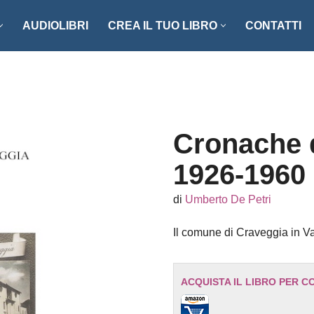
AUDIOLIBRI
CREA IL TUO LIBRO
CONTATTI
NZI E RACCONTI
ENOGASTRONOMIA
LLER
FOTOGRAFIA
ISTICA
MANUALISTICA
Cronache 
RITAGLI
1926-1960
CIAZIONE CLIO ’92
SCIENZA – MATEMATICA –
di
Umberto De Petri
TECNOLOGIA
ONARI
Il comune di Craveggia in V
STORIA – FILOSOFIA – SOCIETÀ
ACQUISTA IL LIBRO PER C