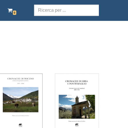
0
SCOLASTICA
TERRITORI DELLA PAROLA
POESIA
TEATRO
AUDIOLIBRI ITALIANI
EBOOK GRATIS