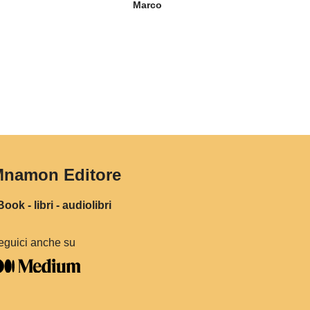
Marco
namon Editore
ook - libri - audiolibri
eguici anche su