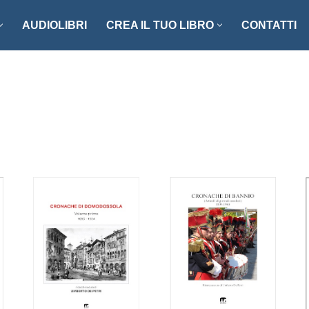
AUDIOLIBRI
CREA IL TUO LIBRO
CONTATTI
NZI E RACCONTI
ENOGASTRONOMIA
LLER
FOTOGRAFIA
ISTICA
MANUALISTICA
RITAGLI
CIAZIONE CLIO ’92
SCIENZA – MATEMATICA –
TECNOLOGIA
ONARI
STORIA – FILOSOFIA – SOCIETÀ