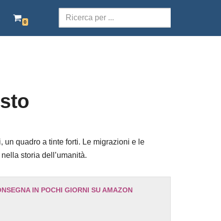
0
SCOLASTICA
TERRITORI DELLA PAROLA
POESIA
sto
TEATRO
AUDIOLIBRI ITALIANI
 un quadro a tinte forti. Le migrazioni e le
nella storia dell’umanità.
EBOOK GRATIS
ONSEGNA IN POCHI GIORNI SU AMAZON