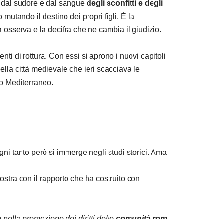
ta dal sudore e dal sangue
degli sconfitti e degli
mutando il destino dei propri figli. È la
a osserva e la decifra che ne cambia il giudizio.
nti di rottura. Con essi si aprono i nuovi capitoli
della città medievale che ieri scacciava le
to Mediterraneo.
ni tanto però si immerge negli studi storici. Ama
ostra con il rapporto che ha costruito con
 nella promozione dei diritti delle
comunità rom