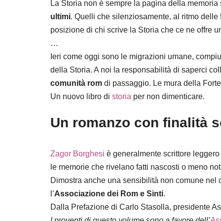
La Storia non è sempre la pagina della memoria sc
ultimi
. Quelli che silenziosamente, al ritmo delle 
posizione di chi scrive la Storia che ce ne offre 
…
Ieri come oggi sono le migrazioni umane, compiute d
della Storia. A noi la responsabilità di saperci co
comunità rom
di passaggio. Le mura della Forte
Un nuovo libro di
storia
per non dimenticare.
Un romanzo con finalità s
Zagor Borghesi
è generalmente scrittore leggero 
le memorie che rivelano fatti nascosti o meno not
Dimostra anche una sensibilità non comune nel cer
l’
Associazione dei Rom e Sinti
.
Dalla Prefazione di Carlo Stasolla, presidente A
I proventi di questo volume sono a favore dell’
As