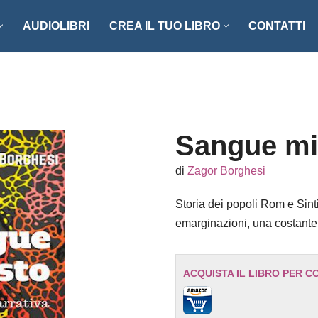
AUDIOLIBRI
CREA IL TUO LIBRO
CONTATTI
NZI E RACCONTI
ENOGASTRONOMIA
LLER
FOTOGRAFIA
ISTICA
MANUALISTICA
Sangue mi
RITAGLI
di
Zagor Borghesi
CIAZIONE CLIO ’92
SCIENZA – MATEMATICA –
Storia dei popoli Rom e Sinti,
TECNOLOGIA
emarginazioni, una costante 
ONARI
STORIA – FILOSOFIA – SOCIETÀ
ACQUISTA IL LIBRO PER C