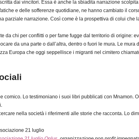
ritta dai vincitori. Essa è anche la sbiadita narrazione scolpi
fatiche e delle sofferenze quotidiane, ne hanno cambiato il corso 
una parziale narrazione. Così come è la prospettiva di colui che l
a chi per conflitti o per fame fugge dal territorio di origine: eve
llocare da una parte o dall’altra, dentro o fuori le mura. Le mura 
zza Europa che oggi seppellisce i migranti nel cimitero chiama
ociali
e comico. Lo testimoniano i suoi libri pubblicati con Mnamon. Og
i.
care nella società i riferimenti alle storie che racconta. Lo dim
ssociazione 21 luglio
sociazione 21 luglio Onlus
, organizzazione non profit impegnata