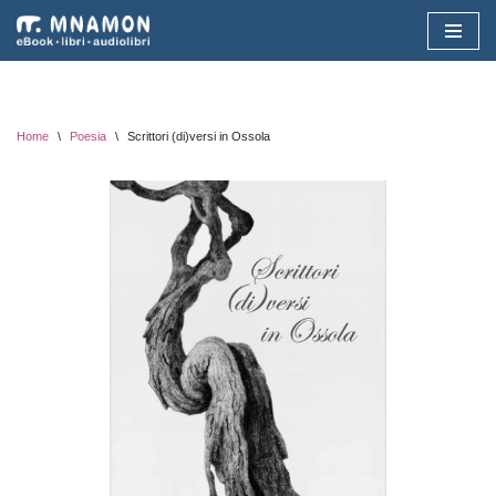
Vai
al
contenuto
Home
\
Poesia
\
Scrittori (di)versi in Ossola