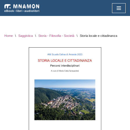
Vai
al
contenuto
Home
\
Saggistica
\
Storia - Filosofia - Società
\
Storia locale e cittadinanza