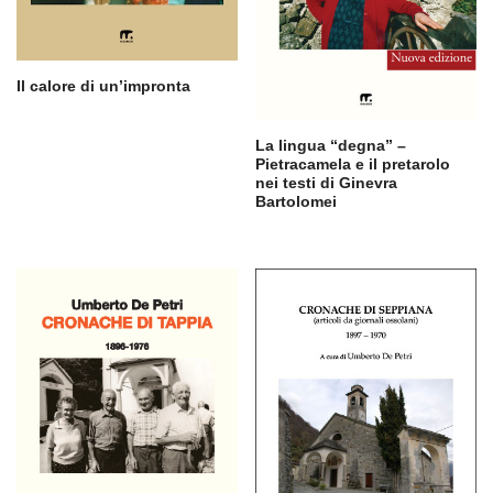
Il calore di un’impronta
La lingua “degna” –
Pietracamela e il pretarolo
nei testi di Ginevra
Bartolomei