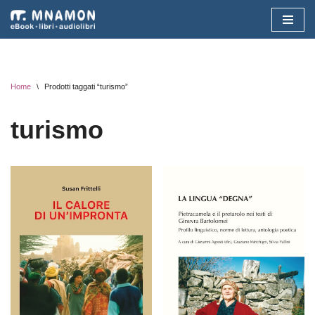
Vai
al
contenuto
Home
\
Prodotti taggati “turismo”
turismo