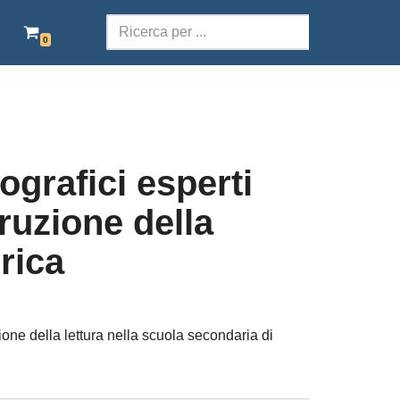
0
SCOLASTICA
TERRITORI DELLA PAROLA
POESIA
iografici esperti
TEATRO
truzione della
AUDIOLIBRI ITALIANI
rica
EBOOK GRATIS
ne della lettura nella scuola secondaria di