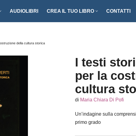
AUDIOLIBRI
CREA IL TUO LIBRO
CONTATTI
NZI E RACCONTI
ENOGASTRONOMIA
LLER
FOTOGRAFIA
 costruzione della cultura storica
ISTICA
MANUALISTICA
I testi stor
RITAGLI
per la cos
CIAZIONE CLIO ’92
SCIENZA – MATEMATICA –
cultura sto
TECNOLOGIA
ONARI
di
Maria Chiara Di Pofi
STORIA – FILOSOFIA – SOCIETÀ
Un’indagine sulla comprensio
primo grado