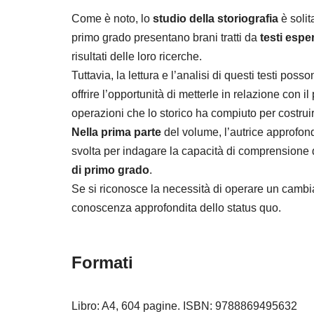
Come è noto, lo
studio della storiografia
è solit
primo grado presentano brani tratti da
testi esper
risultati delle loro ricerche.
Tuttavia, la lettura e l’analisi di questi testi p
offrire l’opportunità di metterle in relazione con i
operazioni che lo storico ha compiuto per costruir
Nella
prima parte
del volume, l’autrice approfond
svolta per indagare la capacità di comprensione del
di primo grado
.
Se si riconosce la necessità di operare un cambia
conoscenza approfondita dello status quo.
Formati
Libro: A4, 604 pagine. ISBN: 9788869495632