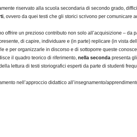
amente riservato alla scuola secondaria di secondo grado, diffic
ti
, ovvero da quei testi che gli storici scrivono per comunicare a
ossono offrire un prezioso contributo non solo all’acquisizione – d
l presente, di capire, individuare e (in parte) replicare (in vista
le e per organizzarle in discorso e di sottoporre queste conoscen
isce il quadro teorico di riferimento,
nella seconda
presenta gli 
la lettura di testi storiografici esperti da parte di studenti freq
mento nell’approccio didattico all’insegnamento/apprendimento de