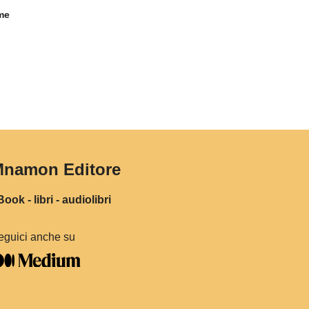
ome
namon Editore
ook - libri - audiolibri
eguici anche su