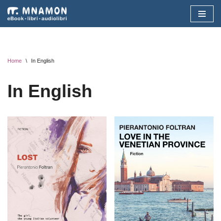
Vai
al
contenuto
Home
\
In English
In English